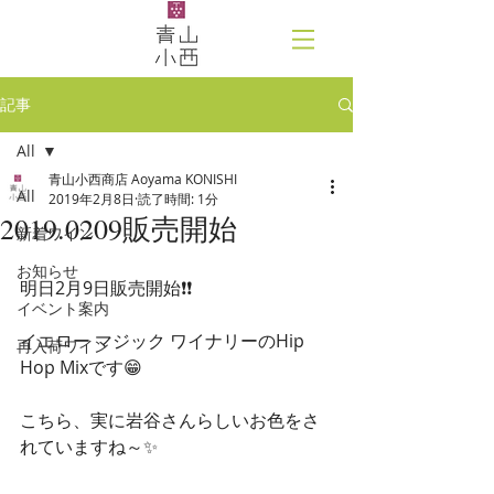
記事
All
青山小西商店 Aoyama KONISHI
All
2019年2月8日
読了時間: 1分
2019.0209販売開始
新着ワイン
お知らせ
明日2月9日販売開始❗❗
イベント案内
イエロー マジック ワイナリーのHip 
再入荷ワイン
Hop Mixです😁
こちら、実に岩谷さんらしいお色をさ
れていますね～✨