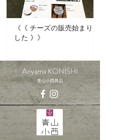
《《 チーズの販売始まりま
した 》》
Aoyama KONISHI
青山小西商店