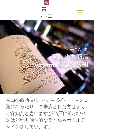
About
青山小西商店
Aoyama KONISHI
青山小西商店のInstagramやFacebookをご
覧になったり、ご来店された方はよく
ご存知だと思いますが 当店に並ぶワイ
ンはどれも個性的なラベルやボトルデ
ザインをしています。