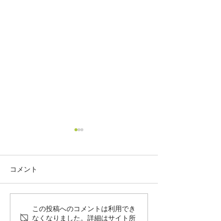
余市！
コメント
2020年最終営業日でした
この投稿へのコメントは利用でき
なくなりました。詳細はサイト所