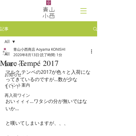
記事
All
青山小西商店 Aoyama KONISHI
All
2020年8月13日
読了時間: 1分
Marc Tempé 2017
新着ワイン
マルク テンペの2017が色々と入荷にな
お知らせ
ってきているのですが…数が少な
イベント案内
い！！
再入荷ワイン
おいィィィ…ワタシの分が無いではな
いか…
と嘆いてしまいますが、、、