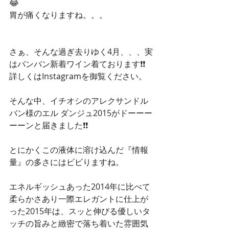
😂
胃が痛くなりますね。。。
さぁ、そんな過ぎ去りゆく4月、、、実
はバンバン新着ワイン着ております❗❗
詳しくはInstagramを御覧ください。
そんな中、イチオシのアレクサンドル 
バン様のエル ダンジュ2015がドーーー
ーーンと届きました❗❗
とにかくこの液体に溶け込んだ『情報
量』の多さにはビビりますね。
エネルギッシュあった2014年に比べて
柔らかさあり一際エレガントに仕上が
った2015年は、スッと伸びる優しいタ
ッチの旨みと緻密で落ち着いた雰囲気