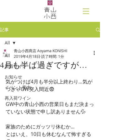
記事
All
青山小西商店 Aoyama KONISHI
All
2019年4月18日
読了時間: 1分
4月も半ば過ぎですが…
新着ワイン
お知らせ
気がつけば4月も半分以上終わり…気が
イベント案内
つきゃGW突入間近😨
再入荷ワイン
GW中の青山小西の営業日もまだ決まっ
ていない状態で申し訳ありません💦
家族のためにガッツリ休むか…
とはいえ、10日も休むなんて怖すぎる